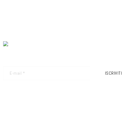
NEWSLETTER - RICEVI GLI ULTIMI AGGIORNAMENTI
ISCRIVITI
FRIMEC S.R.L