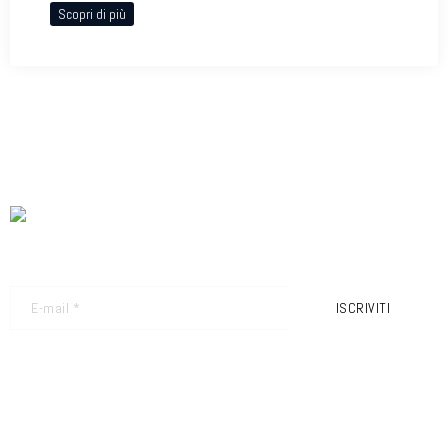
Scopri di più
NEWSLETTER - RICEVI GLI ULTIMI AGGIORNAMENTI
ISCRIVITI