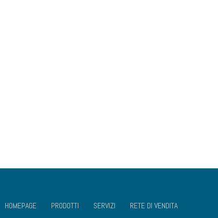
Domenica:
Chiuso
COLLEGAMENTI UTILI
CHI SIAMO
DOVE SIAMO
GALLERIA
SOCIAL MEDIA
VALORI
DISCONOSCIMENTO
IMPRINT
PRIVACY POLICY
COOKIES POLICY
HOMEPAGE
PRODOTTI
SERVIZI
RETE DI VENDITA