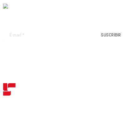
BOLETÍN - OBTÉN LAS ÚLTIMAS ACTUALIZACIONES
SUSCRIBIR
FRIMEC S.R.L
SEDE LEGALE:
VIA BORTOLO POLLINI N.31
25080 NUVOLENTO