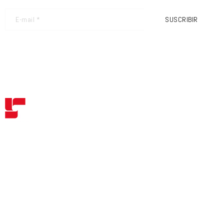
SUSCRIBIR
FRIMEC S.R.L
SEDE LEGALE:
VIA BORTOLO POLLINI N.31
25080 NUVOLENTO
BRESCIA – ITALIA
TEL.: +39 030 9989711