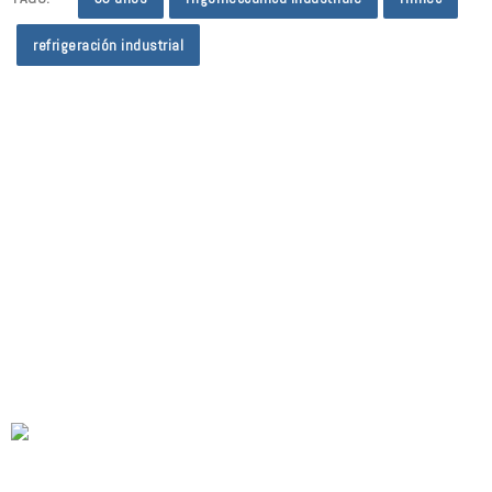
refrigeración industrial
BOLETÍN - OBTÉN LAS ÚLTIMAS ACTUALIZACIONES