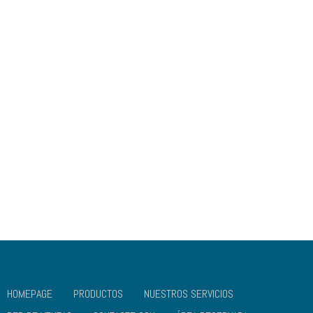
Domingo:
Closed
ENLACES ÚTILES
VALORES
SOBRE NOSOTROS
GALERIA
SOCIAL
CONTACTE
RESPONSABILIDAD
IMPRINT
COOKIE (UE)
PRIVACIDAD (UE)
HOMEPAGE
PRODUCTOS
NUESTROS SERVICIOS