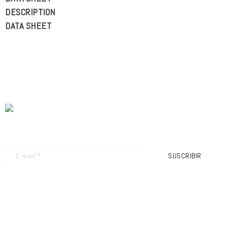
DESCRIPTION
DATA SHEET
BOLETÍN - OBTÉN LAS ÚLTIMAS ACTUALIZACIONES
SUSCRIBIR