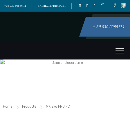
+39 030 998 9711
FRIMEC@FRIMEC.IT
+ 39 030 9989711
Home
Products
MK Evo PRO FC