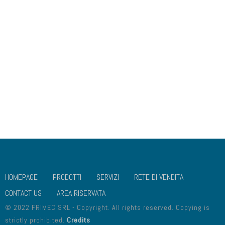
COLLEGAMENTI UTILI
CHI SIAMO
DOVE SIAMO
GALLERIA
SOCIAL MEDIA
VALORI
DISCONOSCIMENTO
IMPRINT
PRIVACY POLICY
COOKIES POLICY
HOMEPAGE
PRODOTTI
SERVIZI
RETE DI VENDITA
CONTACT US
AREA RISERVATA
© 2022 FRIMEC SRL - Copyright. All rights reserved. Copying is
strictly prohibited.
Credits