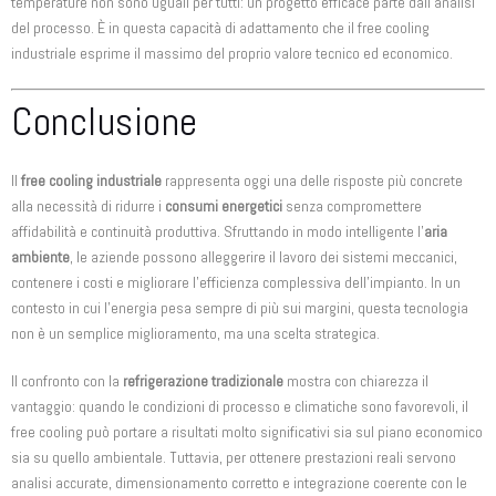
temperature non sono uguali per tutti: un progetto efficace parte dall’analisi
del processo. È in questa capacità di adattamento che il free cooling
industriale esprime il massimo del proprio valore tecnico ed economico.
Conclusione
Il
free cooling industriale
rappresenta oggi una delle risposte più concrete
alla necessità di ridurre i
consumi energetici
senza compromettere
affidabilità e continuità produttiva. Sfruttando in modo intelligente l’
aria
ambiente
, le aziende possono alleggerire il lavoro dei sistemi meccanici,
contenere i costi e migliorare l’efficienza complessiva dell’impianto. In un
contesto in cui l’energia pesa sempre di più sui margini, questa tecnologia
non è un semplice miglioramento, ma una scelta strategica.
Il confronto con la
refrigerazione tradizionale
mostra con chiarezza il
vantaggio: quando le condizioni di processo e climatiche sono favorevoli, il
free cooling può portare a risultati molto significativi sia sul piano economico
sia su quello ambientale. Tuttavia, per ottenere prestazioni reali servono
analisi accurate, dimensionamento corretto e integrazione coerente con le