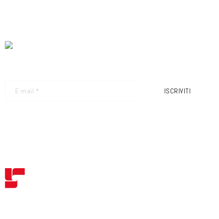
NEWSLETTER - RICEVI GLI ULTIMI AGGIORNAMENTI
ISCRIVITI
FRIMEC S.R.L