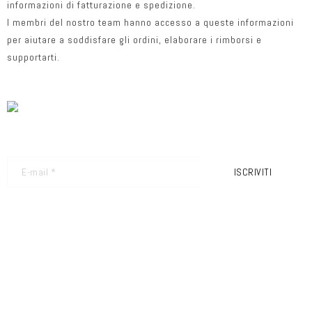
informazioni di fatturazione e spedizione.
I membri del nostro team hanno accesso a queste informazioni
per aiutare a soddisfare gli ordini, elaborare i rimborsi e
supportarti.
NEWSLETTER - RICEVI GLI ULTIMI AGGIORNAMENTI
ISCRIVITI
FRIMEC S.R.L