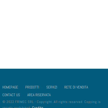
COLLEGAMENTI UTILI
CHI SIAMO
DOVE SIAMO
GALLERIA
SOCIAL MEDIA
VALORI
DISCONOSCIMENTO
IMPRINT
PRIVACY POLICY
COOKIES POLICY
HOMEPAGE
PRODOTTI
SERVIZI
RETE DI VENDITA
CONTACT US
AREA RISERVATA
© 2022 FRIMEC SRL - Copyright. All rights reserved. Copying is
strictly prohibited.
Credits