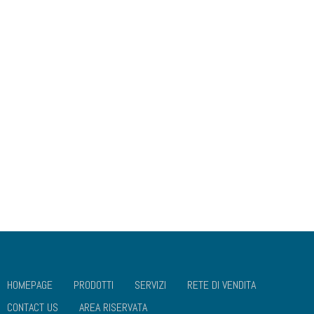
COLLEGAMENTI UTILI
CHI SIAMO
DOVE SIAMO
GALLERIA
SOCIAL MEDIA
VALORI
DISCONOSCIMENTO
IMPRINT
PRIVACY POLICY
COOKIES POLICY
HOMEPAGE
PRODOTTI
SERVIZI
RETE DI VENDITA
CONTACT US
AREA RISERVATA