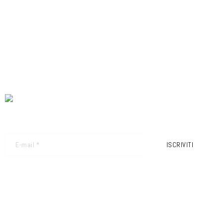
NEWSLETTER - RICEVI GLI ULTIMI AGGIORNAMENTI
ISCRIVITI